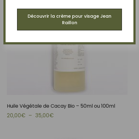
Découvrir la crème pour visage Jean
Raillon
Huile Végétale de Cacay Bio – 50ml ou 100ml
Plage de prix : 20,00€ à 35,00€
20,00
€
–
35,00
€