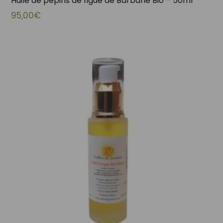
Huile de pépins de figue de Barbarie Bio – 50ml
95,00
€