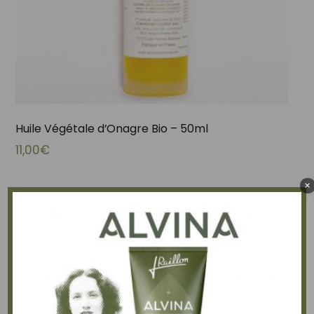
Huile Végétale d’Onagre Bio – 50ml
11,00
€
×