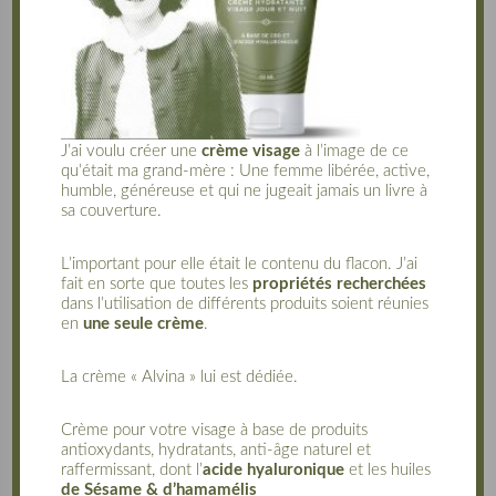
J’ai voulu créer une
crème visage
à l’image de ce
qu’était ma grand-mère : Une femme libérée, active,
humble, généreuse et qui ne jugeait jamais un livre à
sa couverture.
L’important pour elle était le contenu du flacon. J’ai
fait en sorte que toutes les
propriétés recherchées
Huile Végétale de Bourrache Bio – 50ml
dans l’utilisation de différents produits soient réunies
11,00
€
en
une seule crème
.
La crème « Alvina » lui est dédiée.
Crème pour votre visage à base de produits
antioxydants, hydratants, anti-âge naturel et
raffermissant, dont l’
acide hyaluronique
et les huiles
de Sésame & d’hamamélis