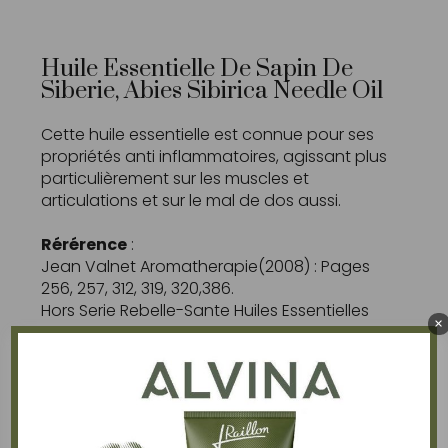
Huile Essentielle De Sapin De
Siberie, Abies Sibirica Needle Oil
Cette huile essentielle est connue pour ses
propriétés anti inflammatoires, agissant plus
particulièrement sur les muscles et
articulations et sur le mal de dos aussi.
Rérérence
:
Jean Valnet Aromatherapie(2008) : Pages
256, 257, 312, 319, 320,386.
Hors Serie Rebelle-Sante Huiles Essentielles
×
Guide Pratique : Page 53
La Sante Par Les Plantes Page 91
Petit Larousse Des Plantes Page 687
Cette huile est utilisé dans le baume
JCM7
et
dans le baume
JCM5