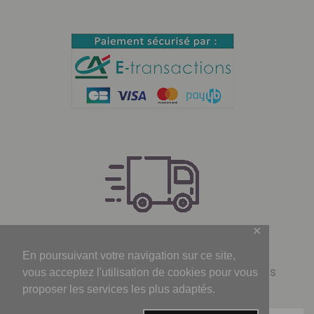
✕
Livraison
Gratuite
dès 69€ d'achats
En poursuivant votre navigation sur ce site,
Livraison pour la France en 7 jours ouvrés
vous acceptez l'utilisation de cookies pour vous
proposer les services les plus adaptés.